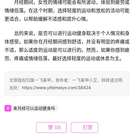
月经期间，女性的情绪可能会有所波动，体验到疲劳或
作
情绪低落。在这个时期，选择轻度的运动和放松的活动可能
品
展
更适合，以帮助缓解不适感和提升心情。
示
总的来说，是否可以进行运动健身取决于个人情况和身
体感受。如果你在月经期间感到舒适，并没有明显的疼痛或
招
纳
不适，那么适度的运动是可以进行的。然而，如果你感到疲
美
劳、疼痛或情绪低落，最好选择轻度的运动或休息为主。
才
关
文章版权归属一飞美甲，发布者：一飞美甲小艾，转转请注明
于
出处：
https://www.yifeimeiye.com/38424
我
们
来月经可以运动健身吗
问
答
赞
(0)
打赏
交