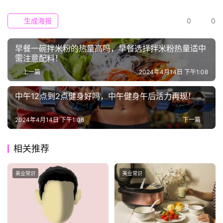
流
生成海报
0
0
早餐一碗拌米粉的热量高吗，早餐选择拌米粉热量适中
需注意配料！
上一篇
2024年4月14日 下午1:08
中午12点到2点健身好吗，中午健身午后活力再现！
2024年4月14日 下午1:08
下一篇
相关推荐
美业常识
美业常识