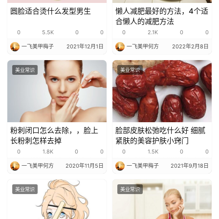
圆脸适合烫什么发型男生
懒人减肥最好的方法，4个适
合懒人的减肥方法
0
5.5K
0
0
0
2.1K
0
0
一飞美甲梅子
2021年12月1日
一飞美甲何方
2022年2月8日
美业常识
美业常识
粉刺闭口怎么去除，，脸上
脸部皮肤松弛吃什么好 细腻
长粉刺怎样去掉
紧肤的美容护肤小窍门
0
1.8K
0
0
0
1.5K
0
0
一飞美甲何方
2020年11月5日
一飞美甲梅子
2021年9月18日
美业常识
美业常识