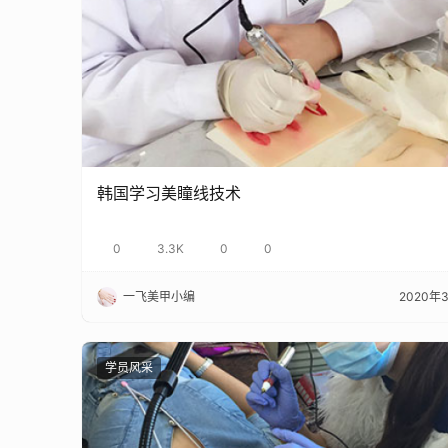
韩国学习美瞳线技术
0
3.3K
0
0
一飞美甲小编
2020年
学员风采