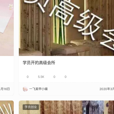
学员开的高级会所
0
5.5K
0
0
4月16日
一飞美甲小编
2020年3
学员创业