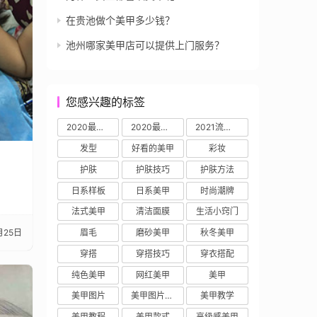
在贵池做个美甲多少钱？
池州哪家美甲店可以提供上门服务？
您感兴趣的标签
2020最流行的美甲
2020最火的美甲图片
2021流行美甲
发型
好看的美甲
彩妆
护肤
护肤技巧
护肤方法
日系样板
日系美甲
时尚潮牌
法式美甲
清洁面膜
生活小窍门
月25日
眉毛
磨砂美甲
秋冬美甲
穿搭
穿搭技巧
穿衣搭配
纯色美甲
网红美甲
美甲
美甲图片
美甲图片2020新款式
美甲教学
美甲教程
美甲款式
高级感美甲