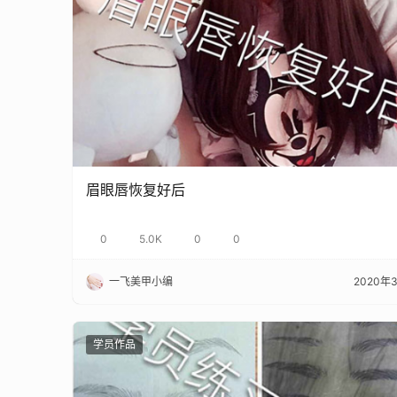
眉眼唇恢复好后
0
5.0K
0
0
一飞美甲小编
2020年
学员作品