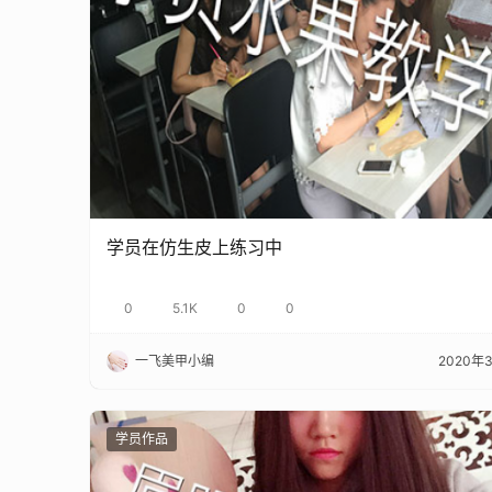
学员在仿生皮上练习中
0
5.1K
0
0
一飞美甲小编
2020年
学员作品