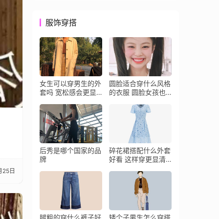
服饰穿搭
女生可以穿男生的外
圆脸适合穿什么风格
套吗 宽松感会更显
的衣服 圆脸女孩也
帅气
能甜酷
后秀是哪个国家的品
碎花裙搭配什么外套
牌
好看 这样穿更显清
纯乖巧
月25日
腿粗的穿什么裤子好
矮个子男生怎么穿搭