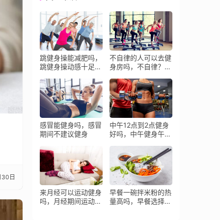
跳健身操能减肥吗，
不自律的人可以去健
跳健身操动感十足的
身房吗，不自律？没
减肥之道！
关系！健身房也欢迎
你！
感冒能健身吗，感冒
中午12点到2点健身
期间不建议健身
好吗，中午健身午后
活力再现！
月30日
来月经可以运动健身
早餐一碗拌米粉的热
吗，月经期间运动健
量高吗，早餐选择拌
身需注意身体信号！
米粉热量适中需注意
配料！