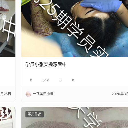
学员小张实操漂唇中
0
5.1K
0
0
3月25日
一飞美甲小编
2020年3
学员作品