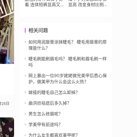
看 连体短裤显高又
显高 改变身材比例
显瘦
很重要
相关问题
如何用润唇膏涂抹睫毛？ 睫毛用唇膏的原
理是什么？
睫毛刷能刷眉毛吗？ 睫毛刷和眉毛刷一样
吗
网上暴出一位90岁姥姥做完美甲后悉心保
护，做美甲为什么会这么火热？
嫁接的睫毛自己怎么卸掉？
曲洪欣祛痣后多久掉？
月25日
男生怎么修眉呢？
学美甲有前途吗？
为什么女生都喜欢美甲呢？