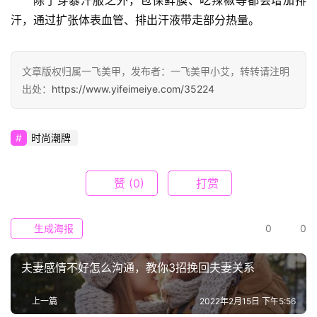
除了穿暴汗服之外，包保鲜膜、吃辣椒等都会增加排
培
汗，通过扩张体表血管、排出汗液带走部分热量。
训
展
示
文章版权归属一飞美甲，发布者：一飞美甲小艾，转转请注明
出处：
https://www.yifeimeiye.com/35224
作
品
时尚潮牌
展
示
赞
(0)
打赏
招
纳
生成海报
0
0
美
才
夫妻感情不好怎么沟通，教你3招挽回夫妻关系
关
上一篇
2022年2月15日 下午5:56
于