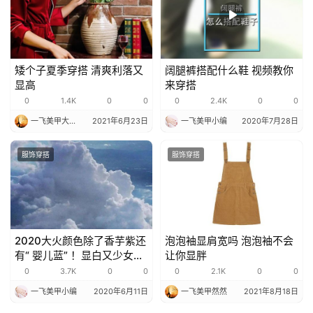
矮个子夏季穿搭 清爽利落又
阔腿裤搭配什么鞋 视频教你
显高
来穿搭
0
1.4K
0
0
0
2.4K
0
0
一飞美甲大果子
2021年6月23日
一飞美甲小编
2020年7月28日
服饰穿搭
服饰穿搭
2020大火颜色除了香芋紫还
泡泡袖显肩宽吗 泡泡袖不会
有“ 婴儿蓝” ！显白又少女，
让你显胖
看一眼就沦陷！
0
3.7K
0
0
0
2.1K
0
0
一飞美甲小编
2020年6月11日
一飞美甲然然
2021年8月18日