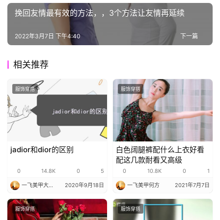
我
挽回友情最有效的方法，，3个方法让友情再延续
们
2022年3月7日 下午4:40
下一篇
问
答
相关推荐
交
流
服饰穿搭
服饰穿搭
jadior和dior的区别
白色阔腿裤配什么上衣好看
配这几款耐看又高级
0
14.8K
0
5
0
10.8K
0
1
一飞美甲大果子
2020年9月18日
一飞美甲何方
2021年7月7日
服饰穿搭
服饰穿搭